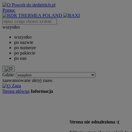
Powrót do dedietrich.pl
Pomoc
wszystko
wszystko
po nazwie
po numerze
po pakiecie
po ean
Gdzie:
zaawansowane
ukryj zaaw.
Zaza
Strona główna
Informacja
Strona nie odnaleziona :(