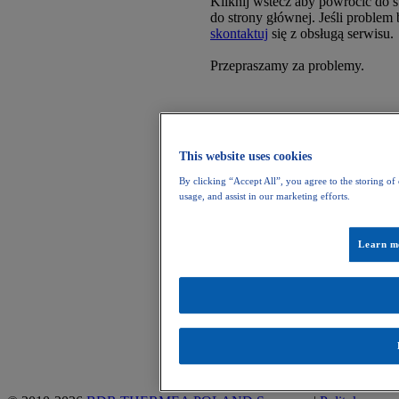
Kliknij wstecz aby powrócić do s
do strony głównej. Jeśli problem 
skontaktuj
się z obsługą serwisu.
Przepraszamy za problemy.
This website uses cookies
By clicking “Accept All”, you agree to the storing of
usage, and assist in our marketing efforts.
Learn m