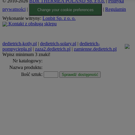
© 2010-2026
BDR THERMEA POLAND Sp. z o.o.
|
Polityka
prywatności
|
|
Regulamin
Change your cookie preferences
Wykonanie witryny:
Lonbit Sp. z o. o.
Kontakt z obsługą sklepu
dedietrich-kotly.pl
|
dedietrich-solary.pl
|
dedietrich-
pompyciepla.pl
|
zaza2.dedietrich.pl
|
zamienne.dedietrich.pl
Wpisz minimum 3 znaki!
Nr katalogowy:
Nazwa produktu:
Ilość sztuk:
Sprawdź dostępność